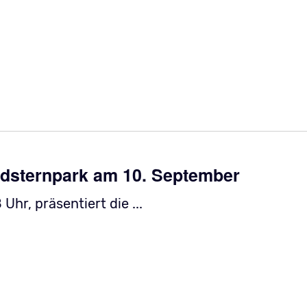
rdsternpark am 10. September
hr, präsentiert die ...
dsternpark am 10. September