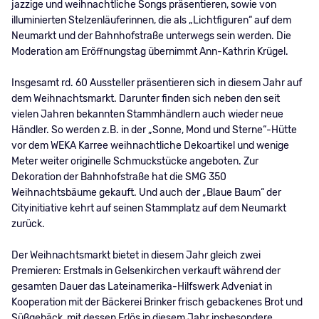
jazzige und weihnachtliche Songs präsentieren, sowie von
illuminierten Stelzenläuferinnen, die als „Lichtfiguren“ auf dem
Neumarkt und der Bahnhofstraße unterwegs sein werden. Die
Moderation am Eröffnungstag übernimmt Ann-Kathrin Krügel.
Insgesamt rd. 60 Aussteller präsentieren sich in diesem Jahr auf
dem Weihnachtsmarkt. Darunter finden sich neben den seit
vielen Jahren bekannten Stammhändlern auch wieder neue
Händler. So werden z.B. in der „Sonne, Mond und Sterne“-Hütte
vor dem WEKA Karree weihnachtliche Dekoartikel und wenige
Meter weiter originelle Schmuckstücke angeboten. Zur
Dekoration der Bahnhofstraße hat die SMG 350
Weihnachtsbäume gekauft. Und auch der „Blaue Baum“ der
Cityinitiative kehrt auf seinen Stammplatz auf dem Neumarkt
zurück.
Der Weihnachtsmarkt bietet in diesem Jahr gleich zwei
Premieren: Erstmals in Gelsenkirchen verkauft während der
gesamten Dauer das Lateinamerika-Hilfswerk Adveniat in
Kooperation mit der Bäckerei Brinker frisch gebackenes Brot und
Süßgebäck, mit dessen Erlös in diesem Jahr insbesondere