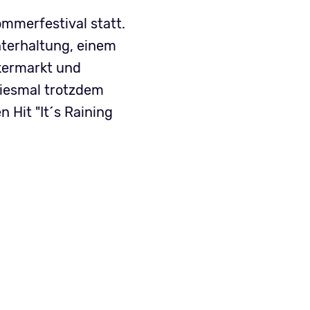
ommerfestival statt.
nterhaltung, einem
kermarkt und
diesmal trotzdem
Hit "It´s Raining