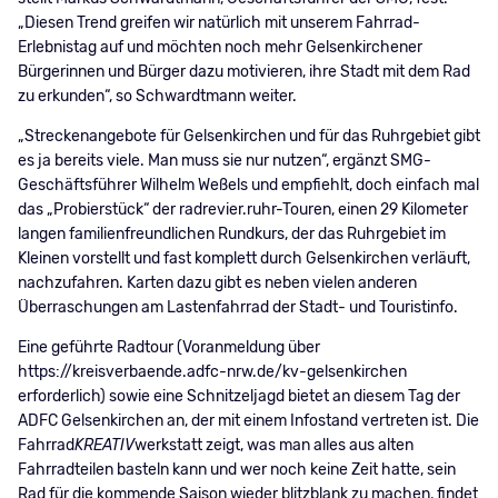
„Diesen Trend greifen wir natürlich mit unserem Fahrrad-
Erlebnistag auf und möchten noch mehr Gelsenkirchener
Bürgerinnen und Bürger dazu motivieren, ihre Stadt mit dem Rad
zu erkunden“, so Schwardtmann weiter.
„Streckenangebote für Gelsenkirchen und für das Ruhrgebiet gibt
es ja bereits viele. Man muss sie nur nutzen“, ergänzt SMG-
Geschäftsführer Wilhelm Weßels und empfiehlt, doch einfach mal
das „Probierstück“ der radrevier.ruhr-Touren, einen 29 Kilometer
langen familienfreundlichen Rundkurs, der das Ruhrgebiet im
Kleinen vorstellt und fast komplett durch Gelsenkirchen verläuft,
nachzufahren. Karten dazu gibt es neben vielen anderen
Überraschungen am Lastenfahrrad der Stadt- und Touristinfo.
Eine geführte Radtour (Voranmeldung über
https://kreisverbaende.adfc-nrw.de/kv-gelsenkirchen
erforderlich) sowie eine Schnitzeljagd bietet an diesem Tag der
ADFC Gelsenkirchen an, der mit einem Infostand vertreten ist. Die
Fahrrad
KREATIV
werkstatt zeigt, was man alles aus alten
Fahrradteilen basteln kann und wer noch keine Zeit hatte, sein
Rad für die kommende Saison wieder blitzblank zu machen, findet