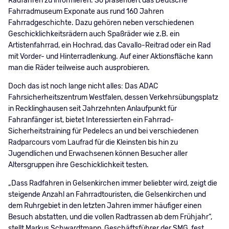
Radfahren zu informieren. So präsentiert das Deutsche
Fahrradmuseum Exponate aus rund 160 Jahren
Fahrradgeschichte. Dazu gehören neben verschiedenen
Geschicklichkeitsrädern auch Spaßräder wie z.B. ein
Artistenfahrrad, ein Hochrad, das Cavallo-Reitrad oder ein Rad
mit Vorder- und Hinterradlenkung. Auf einer Aktionsfläche kann
man die Räder teilweise auch ausprobieren.
Doch das ist noch lange nicht alles: Das ADAC
Fahrsicherheitszentrum Westfalen, dessen Verkehrsübungsplatz
in Recklinghausen seit Jahrzehnten Anlaufpunkt für
Fahranfänger ist, bietet Interessierten ein Fahrrad-
Sicherheitstraining für Pedelecs an und bei verschiedenen
Radparcours vom Laufrad für die Kleinsten bis hin zu
Jugendlichen und Erwachsenen können Besucher aller
Altersgruppen ihre Geschicklichkeit testen.
„Dass Radfahren in Gelsenkirchen immer beliebter wird, zeigt die
steigende Anzahl an Fahrradtouristen, die Gelsenkirchen und
dem Ruhrgebiet in den letzten Jahren immer häufiger einen
Besuch abstatten, und die vollen Radtrassen ab dem Frühjahr“,
stellt Markus Schwardtmann, Geschäftsführer der SMG, fest.