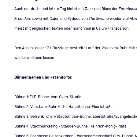
Auch der dritte und letzte Tag bietet mit Jazz und Blues der
Farmhous
Fremden,
sowie mit Cajun und Zydeco von
The Swamp
wieder viel Abw
meist mit englischen Texten oder manchmal in Cajun-Französisch.
Den Abschluss der 31. Jazztage bestreitet auf der Volksbank Ruhr Mi
wieder aufleben lassen.
Bühnennamen und -standorte
:
Bühne 1: ELE-Bühne, Von-Oven-Straße
Bühne 2: Volksbank Ruhr Mitte-Hauptbühne, Ebertstraße
Bühne 3: Gelsenkirchen/Stadtumbau-Bühne, Ebertstraße/Evangelische
Bühne 4: Stadtmarketing - Stauder-Bühne, Heinrich-König-Platz
Bühne 5: Sparkasse Gelsenkirchen - Werbegemeinschaft City-Bühne, 