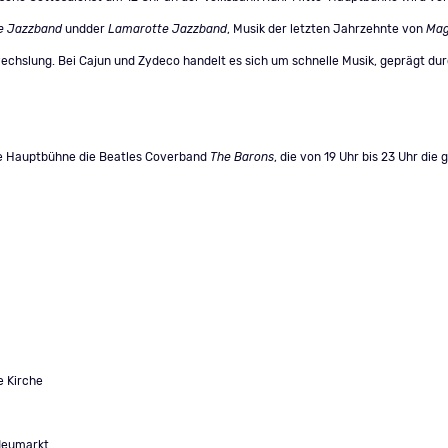
e Jazzband
undder
Lamarotte Jazzband
, Musik der letzten Jahrzehnte von
Mag
echslung. Bei Cajun und Zydeco handelt es sich um schnelle Musik, geprägt d
tte Hauptbühne die Beatles Coverband
The Barons
, die von 19 Uhr bis 23 Uhr die
 Kirche
Neumarkt