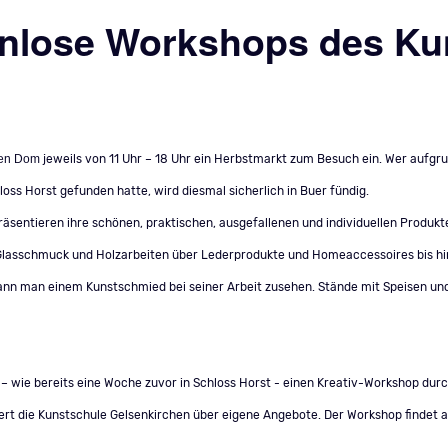
enlose Workshops des K
 den Dom
jeweils von 11 Uhr – 18 Uhr ein Herbstmarkt zum Besuch ein. Wer aufgr
s Horst gefunden hatte, wird diesmal sicherlich in Buer fündig.
sentieren ihre schönen, praktischen, ausgefallenen und individuellen Produkt
-, Glasschmuck und Holzarbeiten über Lederprodukte und Homeaccessoires bis h
ann man einem Kunstschmied bei seiner Arbeit zusehen. Stände mit Speisen un
e bereits eine Woche zuvor in Schloss Horst - einen Kreativ-Workshop durch: E
iert die Kunstschule Gelsenkirchen über eigene Angebote. Der Workshop findet a