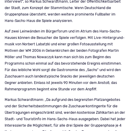
interviewt“, so Markus Schwardtmann, Leiter der Öffentlichkeitsarbeit
der Stadt, zum Konzept der Stammtische. Wenn Deutschland die
Gruppenphase übersteht, werden weitere prominente Fußballer im
Hans-Sachs-Haus die Spiele analysieren.
Auf zwei Leinwänden im Bürgerforum und im Atrium des Hans-Sachs-
Hauses können die Besucher die Spiele verfolgen. Mit Live-Hintergrund-
musik von Norbert Labatzki und einer großen Fotoausstellung mit
Motiven der WM 2006 in Gelsenkirchen der beiden Fotografen Martin
Möller und Thomas Nowaczyk kann man sich bis zum Beginn des
Programms schon einmal auf das bevorstehende Ereignis einstimmen.
Für das leibliche Wohl sorgt die Gastronomie des „Sachs“ und wird den
Zuschauern auch landestypische Snacks der jeweiligen deutschen
Gegner anbieten. Einlass ist jeweils 90 Minuten vor dem Anstoß, das
Rahmenprogramm beginnt eine Stunde vor dem Anpfiff.
Markus Schwardtmann: „Da aufgrund des begrenzten Platzangebotes
und der Sicherheitsbestimmungen die Zuschauerkontingente für die
Übertragungen eingeschränkt sind, werden kostenlose Zählkarten an der
Stadt- und Touristinfo im Hans-Sachs-Haus ausgegeben. Dabei hat jeder
Interessierte die Möglichkeit, für alle drei Spiele der Gruppenphase je 4