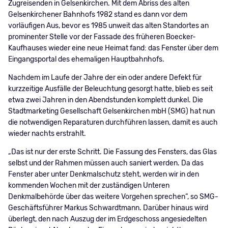
Zugreisenden in Gelsenkirchen. Mit dem Abriss des alten
Gelsenkirchener Bahnhofs 1982 stand es dann vor dem
vorläufigen Aus, bevor es 1985 unweit das alten Standortes an
prominenter Stelle vor der Fassade des früheren Boecker-
Kaufhauses wieder eine neue Heimat fand: das Fenster über dem
Eingangsportal des ehemaligen Hauptbahnhofs.
Nachdem im Laufe der Jahre der ein oder andere Defekt für
kurzzeitige Ausfälle der Beleuchtung gesorgt hatte, blieb es seit
etwa zwei Jahren in den Abendstunden komplett dunkel. Die
Stadtmarketing Gesellschaft Gelsenkirchen mbH (SMG) hat nun
die notwendigen Reparaturen durchführen lassen, damit es auch
wieder nachts erstrahlt.
„Das ist nur der erste Schritt. Die Fassung des Fensters, das Glas
selbst und der Rahmen müssen auch saniert werden. Da das
Fenster aber unter Denkmalschutz steht, werden wir in den
kommenden Wochen mit der zuständigen Unteren
Denkmalbehörde über das weitere Vorgehen sprechen“, so SMG-
Geschäftsführer Markus Schwardtmann. Darüber hinaus wird
überlegt, den nach Auszug der im Erdgeschoss angesiedelten