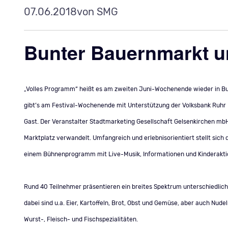
07.06.2018
von SMG
Bunter Bauernmarkt 
„Volles Programm“ heißt es am zweiten Juni-Wochenende wieder in Bue
gibt’s am Festival-Wochenende mit Unterstützung der Volksbank Ruhr 
Gast. Der Veranstalter Stadtmarketing Gesellschaft Gelsenkirchen mbH
Marktplatz verwandelt. Umfangreich und erlebnisorientiert stellt sich 
einem Bühnenprogramm mit Live-Musik, Informationen und Kinderaktio
Rund 40 Teilnehmer präsentieren ein breites Spektrum unterschiedlic
dabei sind u.a. Eier, Kartoffeln, Brot, Obst und Gemüse, aber auch Nu
Wurst-, Fleisch- und Fischspezialitäten.