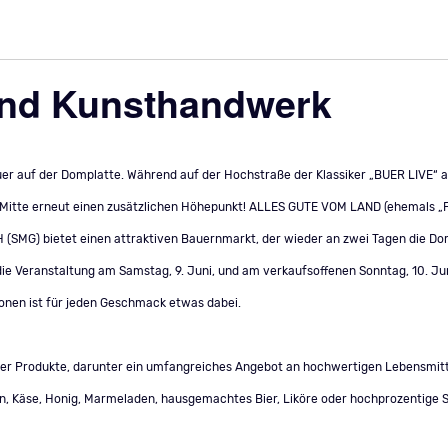
und Kunsthandwerk
r auf der Domplatte. Während auf der Hochstraße der Klassiker „BUER LIVE“ a
Mitte erneut einen zusätzlichen Höhepunkt! ALLES GUTE VOM LAND (ehemals „Fe
 (SMG) bietet einen attraktiven Bauernmarkt, der wieder an zwei Tagen die Domp
die Veranstaltung am Samstag, 9. Juni, und am verkaufsoffenen Sonntag, 10. Juni,
nen ist für jeden Geschmack etwas dabei.
her Produkte, darunter ein umfangreiches Angebot an hochwertigen Lebensmitt
deln, Käse, Honig, Marmeladen, hausgemachtes Bier, Liköre oder hochprozentige 